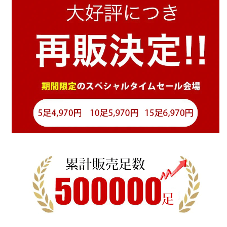
グ
グ
の
の
数
数
量
量
を
を
減
増
ら
や
す
す