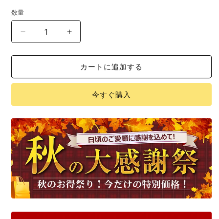
数量
足
足
の
の
む
む
カートに追加する
く
く
み
み
今すぐ購入
対
対
策
策
シ
シ
ョ
ョ
ー
ー
ト
ト
ス
ス
ト
ト
ッ
ッ
キ
キ
ン
ン