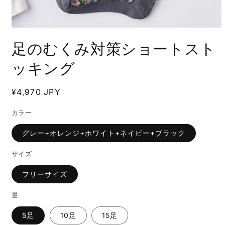
モ
ー
足のむくみ対策ショートスト
ダ
ル
ッキング
で
メ
デ
通
¥4,970 JPY
ィ
常
ア
(1)
カラー
価
を
格
開
グレー+オレンジ+ホワイト+ネイビー+ブラック
く
サイズ
フリーサイズ
量
5足
10足
15足