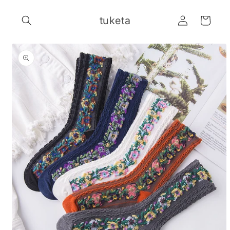
ロ
コンテ
カ
ンツに
グ
tuketa
進む
ー
イ
ト
ン
商品情
報にス
キップ